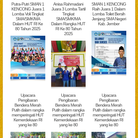
Putra-Putri SMAN 1
Anisa Rahmadani
SMAN 1 KENCONG
KENCONG Juara 1
Juara 3 Lomba Tartil
Raih Juara 1 Dalam
Lomba Voli Tingkat
Tingkat
Lomba Toilet Bersih
SMA/SMK/MA
SMA/SMK/MA
Jenjang SMA Negeri
Dalam HUT RI Ke
Dalam Rangka HUT
Kab. Jember
80 Tahun 2025
RI Ke 80 Tahun
2025
Upacara
Upacara
Upacara
Pengibaran
Pengibaran
Pengibaran
Bendera Merah
Bendera Merah
Bendera Merah
Putih dalam rangka
Putih dalam rangka
Putih dalam rangka
memperingati HUT
memperingati HUT
memperingati HUT
Kemerdekaan RI
Kemerdekaan RI
Kemerdekaan RI
yang ke 80
yang ke 80
yang ke 80